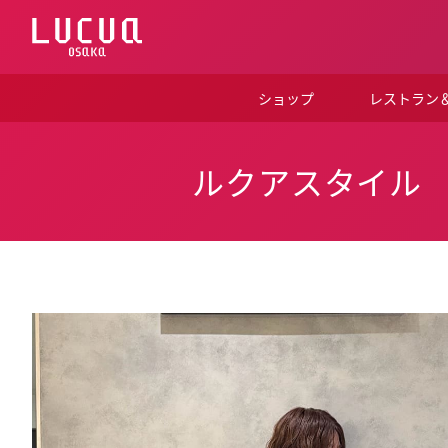
コ
ン
テ
ン
ツ
ショップ
レストラン
へ
ス
キ
ッ
ルクアスタイル
プ