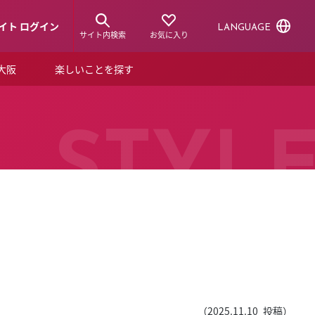
イト ログイン
LANGUAGE
サイト内検索
お気に入り
ア大阪
楽しいことを探す
トピックス
ーズカード
らから！
ショップニュース
STYL
ルクアスタイル
特集
デジタルブック
ル
（
2025.11.10
投稿）