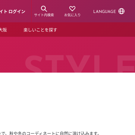
イト ログイン
LANGUAGE
サイト内検索
お気に入り
ア大阪
楽しいことを探す
トピックス
ーズカード
らから！
ショップニュース
STYL
ルクアスタイル
特集
デジタルブック
ル
りで、秋や冬のコーディネートに自然に溶け込みます。