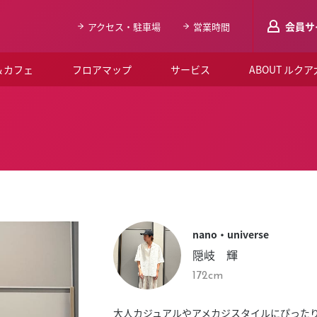
会員サ
アクセス・駐車場
営業時間
＆カフェ
フロアマップ
サービス
ABOUT ルク
LUCUAメンバ
会員登録はこち
ルクア大阪について
よくあるご質問
お知らせ
nano・universe
SNSアカウント一覧
隠岐 輝
LUCUAブライダルクラブ
172cm
ルクア大阪イベントホー
大人カジュアルやアメカジスタイルにぴった