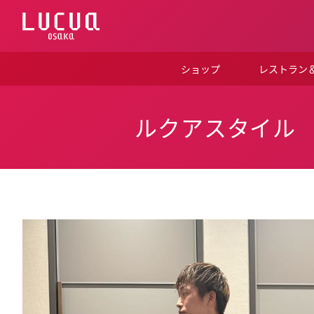
コ
ン
テ
ン
ツ
ショップ
レストラン
へ
ス
キ
ッ
ルクアスタイル
プ