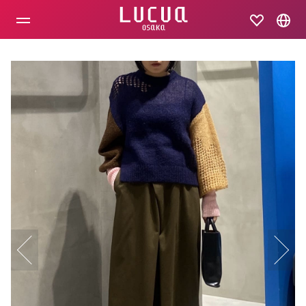
コ
ン
テ
ン
ツ
へ
ス
キ
ッ
プ