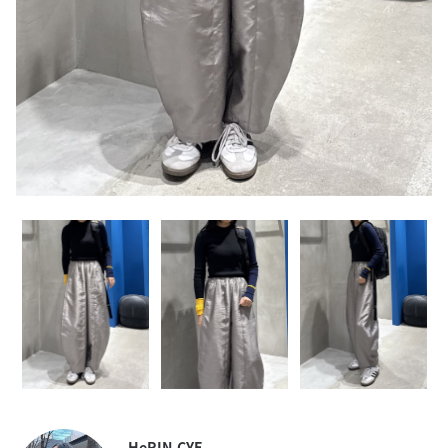
HeRIN.CYE