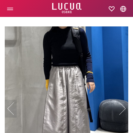
コ
ン
テ
ン
ツ
へ
ス
キ
ッ
プ