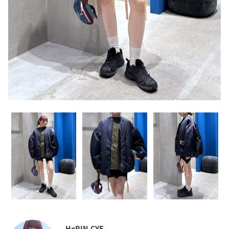
HeRIN.CYE