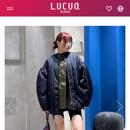
コ
ン
テ
ン
ツ
へ
ス
キ
ッ
プ