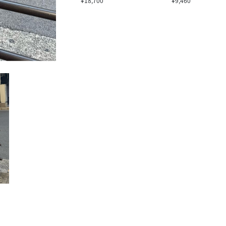
¥18,700
¥9,460