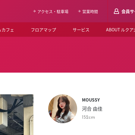
会員サ
アクセス・駐車場
営業時間
＆カフェ
フロアマップ
サービス
ABOUT ルク
LUCUAメンバ
会員登録はこち
ルクア大阪について
よくあるご質問
お知らせ
MOUSSY
SNSアカウント一覧
河合 由佳
LUCUAブライダルクラブ
152cm
ルクア大阪イベントホー