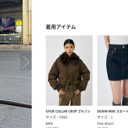
スタッフ募集（長期で働
スタッフ募集（スポット
方）
着用アイテム
F/FUR COLLAR CROP ブルゾン
DENIM MINI スカー
サイズ：FREE
サイズ：1
BRN
One Wash