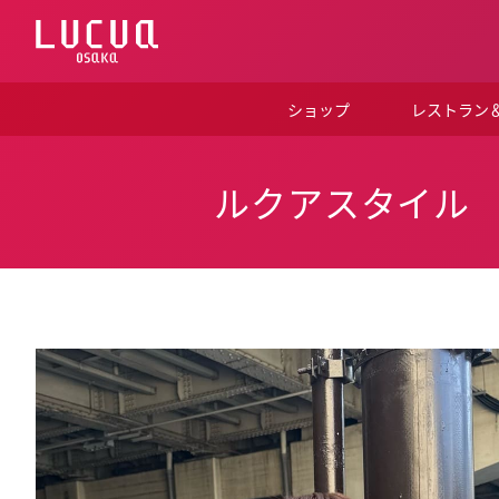
コ
ン
テ
ン
ツ
ショップ
レストラン
へ
ス
キ
ッ
ルクアスタイル
プ