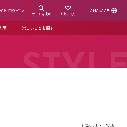
イト ログイン
LANGUAGE
サイト内検索
お気に入り
ア大阪
楽しいことを探す
トピックス
ーズカード
らから！
ショップニュース
STYL
ルクアスタイル
特集
デジタルブック
ル
（
2025.10.31
投稿）