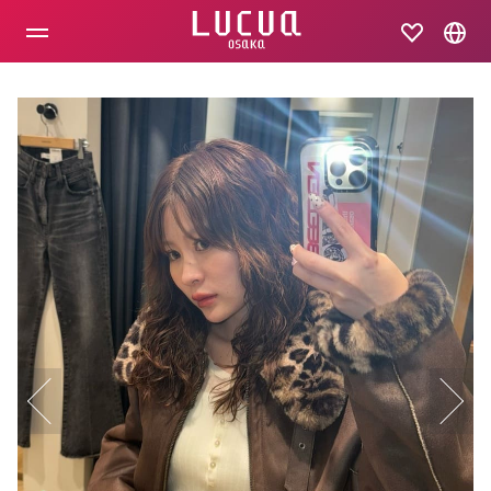
コ
ン
テ
ン
ツ
へ
ス
キ
ッ
プ