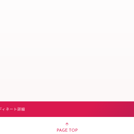
スタッフ募集（長期で働
スタッフ募集（スポット
方）
ディネート詳細
PAGE TOP