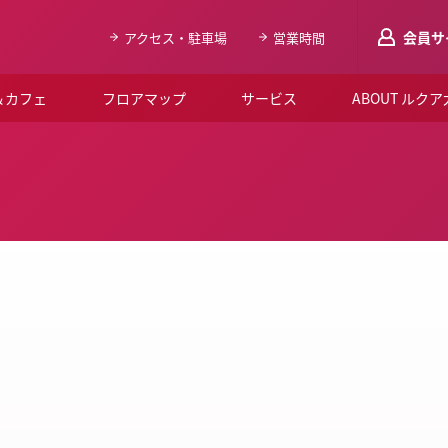
会員サ
アクセス・駐車場
営業時間
＆カフェ
フロアマップ
サービス
ABOUT ルク
LUCUAメンバ
会員登録はこち
ルクア大阪について
よくあるご質問
お知らせ
SNSアカウント一覧
LUCUAブライダルクラブ
ルクア大阪イベントホー