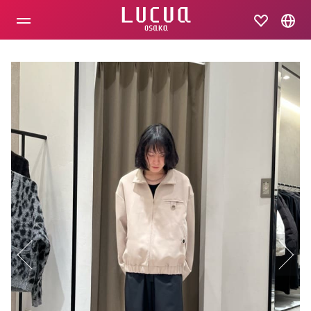
コ
ン
テ
ン
ツ
へ
ス
キ
ッ
プ