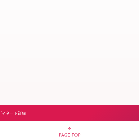
スタッフ募集（長期で働
スタッフ募集（スポット
方）
ディネート詳細
PAGE TOP