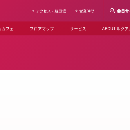
会員サ
アクセス・駐車場
営業時間
＆カフェ
フロアマップ
サービス
ABOUT ルク
LUCUAメンバ
会員登録はこち
ルクア大阪について
よくあるご質問
お知らせ
SNSアカウント一覧
LUCUAブライダルクラブ
ルクア大阪イベントホー