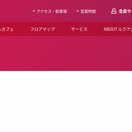
会員サ
アクセス・駐車場
営業時間
＆カフェ
フロアマップ
サービス
ABOUT ルク
LUCUAメンバ
会員登録はこち
ルクア大阪について
よくあるご質問
お知らせ
SNSアカウント一覧
LUCUAブライダルクラブ
ルクア大阪イベントホー