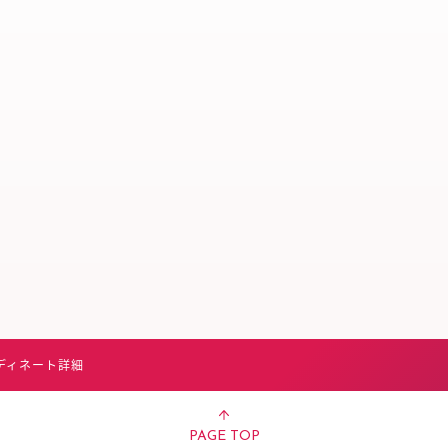
スタッフ募集（長期で働
スタッフ募集（スポット
方）
ディネート詳細
PAGE TOP