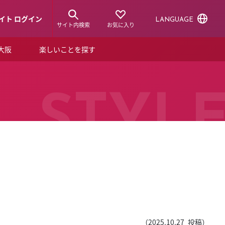
イト ログイン
LANGUAGE
サイト内検索
お気に入り
ア大阪
楽しいことを探す
トピックス
ーズカード
らから！
ショップニュース
STYL
ルクアスタイル
特集
デジタルブック
ル
（
2025.10.27
投稿）