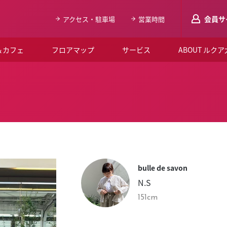
会員サ
アクセス・駐車場
営業時間
＆カフェ
フロアマップ
サービス
ABOUT ルク
LUCUAメンバ
会員登録はこち
ルクア大阪について
よくあるご質問
お知らせ
bulle de savon
SNSアカウント一覧
N.S
LUCUAブライダルクラブ
151cm
ルクア大阪イベントホー