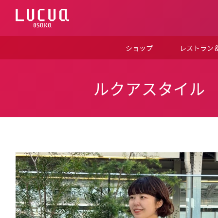
コ
ン
テ
ン
ツ
ショップ
レストラン
へ
ス
キ
ッ
ルクアスタイル
プ