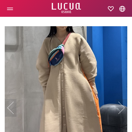
コ
ン
テ
ン
ツ
へ
ス
キ
ッ
プ