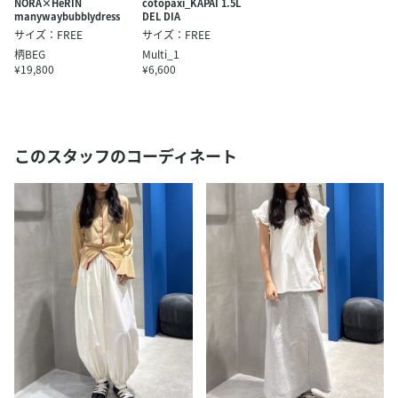
NORA×HeRIN
cotopaxi_KAPAI 1.5L
manywaybubblydress
DEL DIA
サイズ：FREE
サイズ：FREE
柄BEG
Multi_1
¥19,800
¥6,600
このスタッフのコーディネート