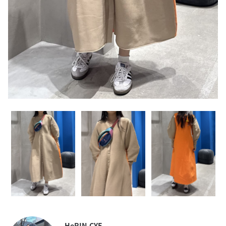
HeRIN.CYE