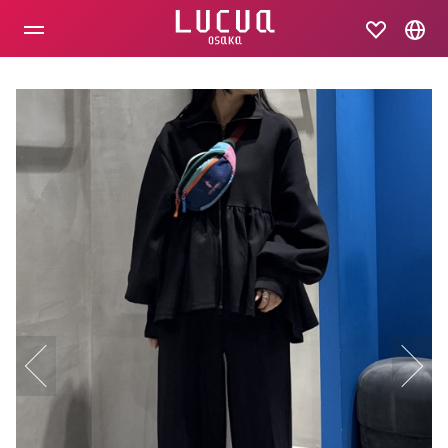
コ
ン
テ
ン
ツ
へ
ス
キ
ッ
プ