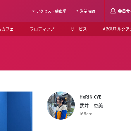
会員サ
アクセス・駐車場
営業時間
＆カフェ
フロアマップ
サービス
ABOUT ルク
LUCUAメンバ
会員登録はこち
ルクア大阪について
よくあるご質問
お知らせ
HeRIN.CYE
SNSアカウント一覧
武井 恵美
LUCUAブライダルクラブ
168cm
ルクア大阪イベントホー