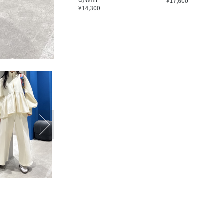
¥17,600
¥14,300