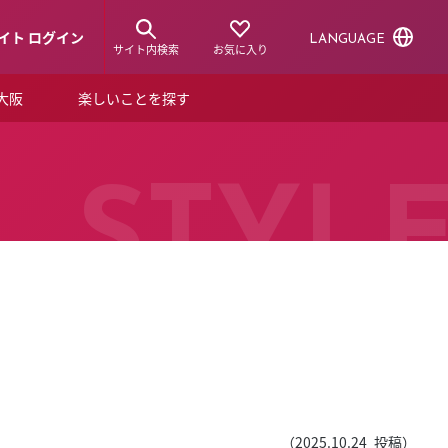
イト ログイン
LANGUAGE
サイト内検索
お気に入り
ア大阪
楽しいことを探す
トピックス
ーズカード
らから！
ショップニュース
STYL
ルクアスタイル
特集
デジタルブック
ル
（
2025.10.24
投稿）