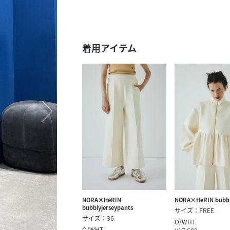
スタッフ募集（長期で働
スタッフ募集（スポット
方）
着用アイテム
NORA×HeRIN
NORA×HeRIN bubbly
bubblyjerseypants
サイズ：FREE
サイズ：36
O/WHT
O/WHT