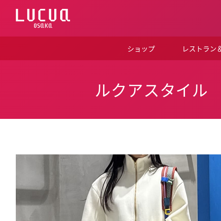
コ
ン
テ
ン
ツ
ショップ
レストラン
へ
ス
キ
ッ
ルクアスタイル
プ