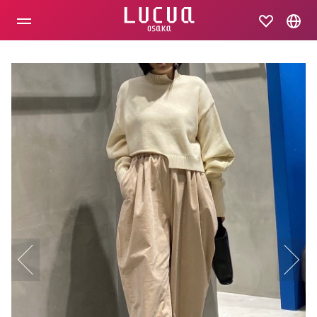
コ
ン
テ
ン
ツ
へ
ス
キ
ッ
プ