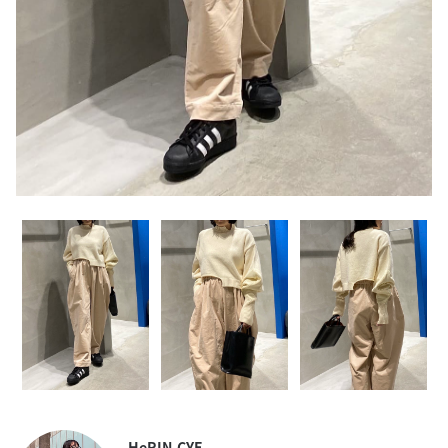
HeRIN.CYE