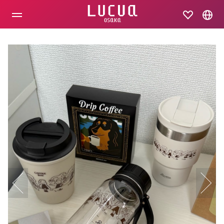
コ
ン
テ
ン
ツ
へ
ス
キ
ッ
プ