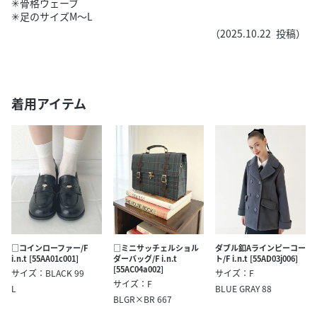
✳︎骨格ウェーブ
✳︎足のサイズM〜L
（
2025.10.22
投稿）
着用アイテム
□コインローファー/F
□ミニサッチェルショル
ダブル釦Aラインピーコー
i.n.t [55AA01c001]
ダーバッグ/F i.n.t
ト/F i.n.t [55AD03j006]
[55AC04a002]
サイズ：BLACK 99
サイズ：F
サイズ：F
L
BLUE GRAY 88
BLGR×BR 667