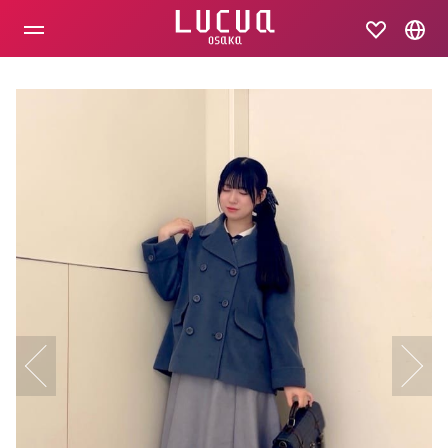
コ
ン
テ
ン
ツ
へ
ス
キ
ッ
プ