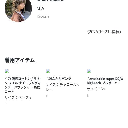
M.A
156cm
（
2025.10.21
投稿）
着用アイテム
△〇 強撚コットン / リネ
△ぼんたんパンツ
△washable super120/W
ン ツイル ナチュラルヴィ
highneck プルオーバー
サイズ：チャコールグ
ンテージワッシャー 角襟
サイズ：シロ
レー
コート
F
F
サイズ：ベージュ
F