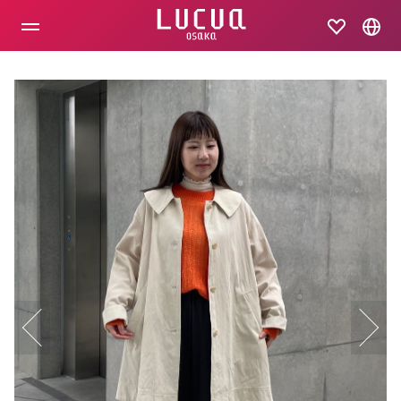
コ
ン
テ
ン
ツ
へ
ス
キ
ッ
プ