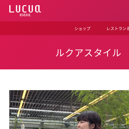
コ
ン
テ
ン
ツ
ショップ
レストラン
へ
ス
キ
ッ
ルクアスタイル
プ