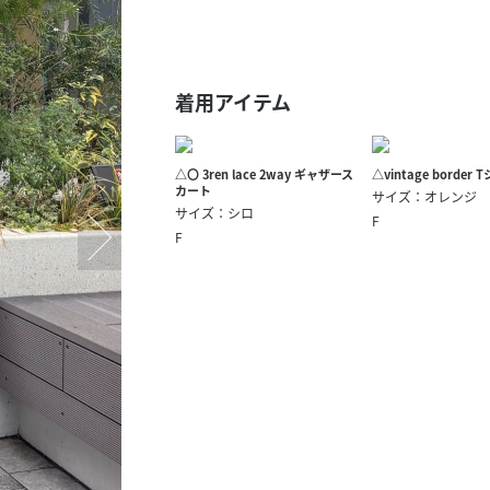
スタッフ募集（長期で働
スタッフ募集（スポット
方）
着用アイテム
△〇 3ren lace 2way ギャザース
△vintage border 
カート
サイズ：オレンジ
サイズ：シロ
F
F