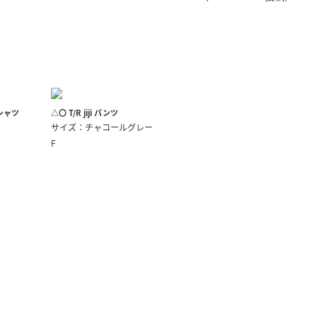
きたい方）
で働きたい
Tシャツ
△〇 T/R jiji パンツ
サイズ：チャコールグレー
F