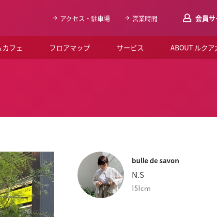
会員サ
アクセス・駐車場
営業時間
＆カフェ
フロアマップ
サービス
ABOUT ルク
LUCUAメンバ
会員登録はこち
ルクア大阪について
よくあるご質問
お知らせ
bulle de savon
SNSアカウント一覧
N.S
LUCUAブライダルクラブ
151cm
ルクア大阪イベントホー