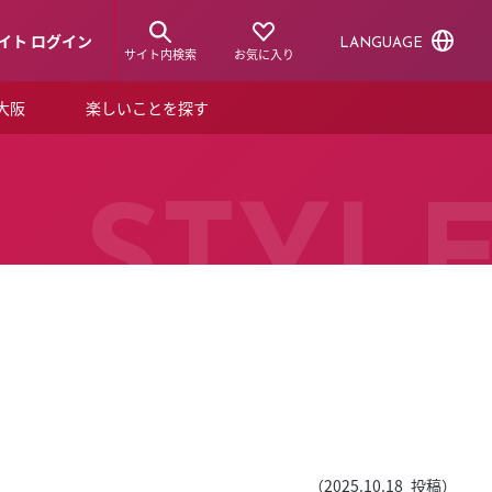
イト ログイン
LANGUAGE
サイト内検索
お気に入り
ア大阪
楽しいことを探す
トピックス
ーズカード
らから！
ショップニュース
STYL
ルクアスタイル
特集
デジタルブック
ル
（
2025.10.18
投稿）