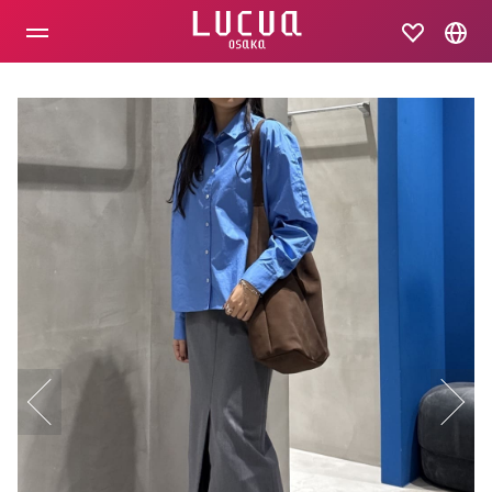
コ
ン
テ
ン
ツ
へ
ス
キ
ッ
プ