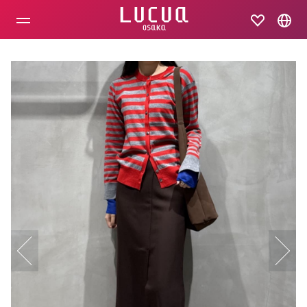
コ
ン
テ
ン
ツ
へ
ス
キ
ッ
プ