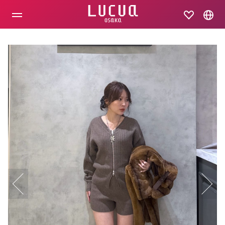
コ
ン
テ
ン
ツ
へ
ス
キ
ッ
プ