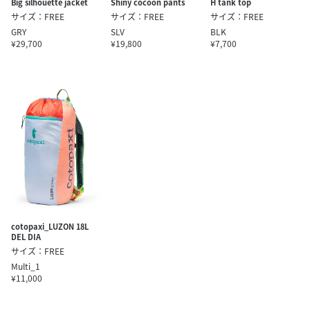
Big silhouette jacket
Shiny cocoon pants
H tank top
サイズ：FREE
サイズ：FREE
サイズ：FREE
GRY
SLV
BLK
¥29,700
¥19,800
¥7,700
cotopaxi_LUZON 18L
DEL DIA
サイズ：FREE
Multi_1
¥11,000