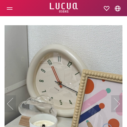
コ
ン
テ
ン
ツ
へ
ス
キ
ッ
プ