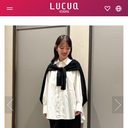
コ
ン
テ
ン
ツ
へ
ス
キ
ッ
プ