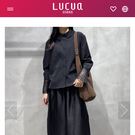
コ
ン
テ
ン
ツ
へ
ス
キ
ッ
プ