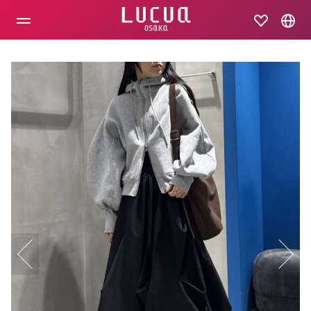
コ
ン
テ
ン
ツ
へ
ス
キ
ッ
プ