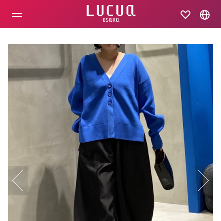
コ
ン
テ
ン
ツ
へ
ス
キ
ッ
プ