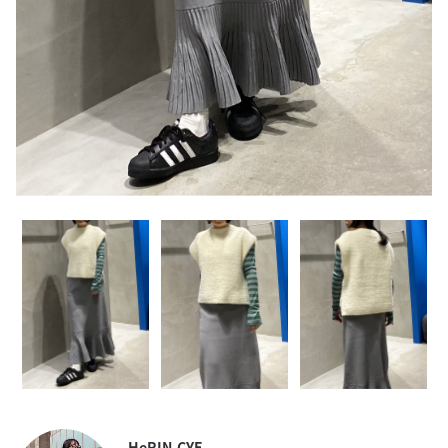
HeRIN.CYE