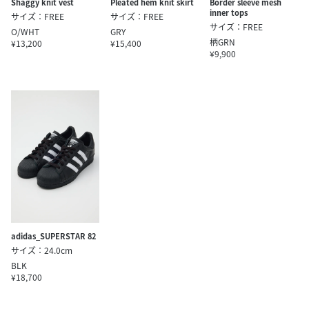
Shaggy knit vest
Pleated hem knit skirt
Border sleeve mesh
inner tops
サイズ：FREE
サイズ：FREE
サイズ：FREE
O/WHT
GRY
柄GRN
¥13,200
¥15,400
¥9,900
adidas_SUPERSTAR 82
サイズ：24.0cm
BLK
¥18,700