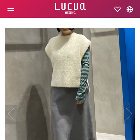
コ
ン
テ
ン
ツ
へ
ス
キ
ッ
プ