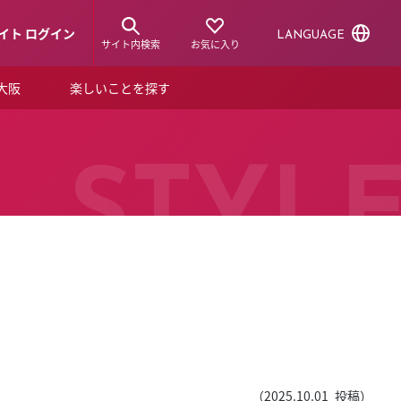
イト ログイン
LANGUAGE
サイト内検索
お気に入り
ア大阪
楽しいことを探す
トピックス
ーズカード
らから！
ショップニュース
STYL
ルクアスタイル
特集
デジタルブック
ル
（
2025.10.01
投稿）