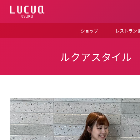
コ
ン
テ
ン
ツ
ショップ
レストラン
へ
ス
キ
ッ
ルクアスタイル
プ