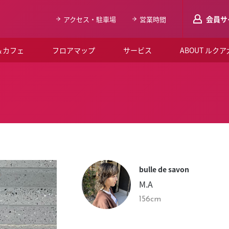
会員サ
アクセス・駐車場
営業時間
＆カフェ
フロアマップ
サービス
ABOUT ルク
LUCUAメンバ
会員登録はこち
ルクア大阪について
よくあるご質問
お知らせ
bulle de savon
SNSアカウント一覧
M.A
LUCUAブライダルクラブ
156cm
ルクア大阪イベントホー