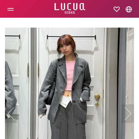
コ
ン
テ
ン
ツ
へ
ス
キ
ッ
プ