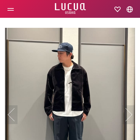
コ
ン
テ
ン
ツ
へ
ス
キ
ッ
プ