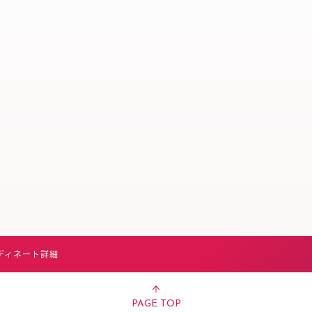
スタッフ募集（長期で働
スタッフ募集（スポット
方）
ディネート詳細
PAGE TOP