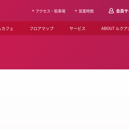
会員サ
アクセス・駐車場
営業時間
＆カフェ
フロアマップ
サービス
ABOUT ルク
LUCUAメンバ
会員登録はこち
ルクア大阪について
よくあるご質問
お知らせ
SNSアカウント一覧
LUCUAブライダルクラブ
ルクア大阪イベントホー