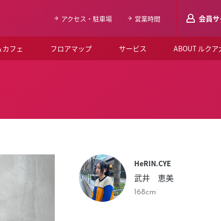
会員サ
アクセス・駐車場
営業時間
＆カフェ
フロアマップ
サービス
ABOUT ルク
LUCUAメンバ
会員登録はこち
ルクア大阪について
よくあるご質問
お知らせ
HeRIN.CYE
SNSアカウント一覧
武井 恵美
LUCUAブライダルクラブ
168cm
ルクア大阪イベントホー