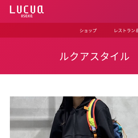
コ
ン
テ
ン
ツ
ショップ
レストラン
へ
ス
キ
ッ
ルクアスタイル
プ