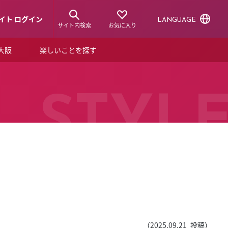
イト ログイン
LANGUAGE
サイト内検索
お気に入り
ア大阪
楽しいことを探す
トピックス
ーズカード
らから！
ショップニュース
STYL
ルクアスタイル
特集
デジタルブック
ル
（
2025.09.21
投稿）