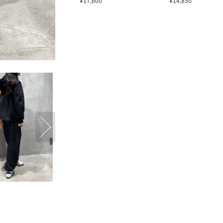
¥17,600
¥14,850