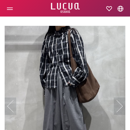
コ
ン
テ
ン
ツ
へ
ス
キ
ッ
プ