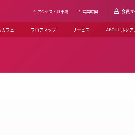
会員サ
アクセス・駐車場
営業時間
＆カフェ
フロアマップ
サービス
ABOUT ルク
LUCUAメンバ
会員登録はこち
ルクア大阪について
よくあるご質問
お知らせ
SNSアカウント一覧
LUCUAブライダルクラブ
ルクア大阪イベントホー