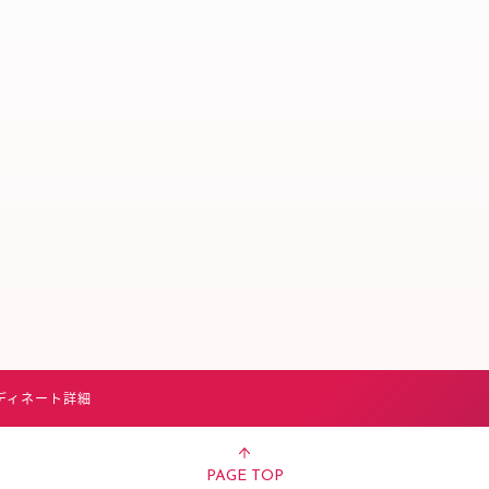
スタッフ募集（長期で働
スタッフ募集（スポット
方）
ディネート詳細
PAGE TOP