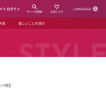
イト ログイン
LANGUAGE
サイト内検索
お気に入り
ア大阪
楽しいことを探す
トピックス
ーズカード
らから！
ショップニュース
STYL
ルクアスタイル
特集
デジタルブック
エベ秋】
ル