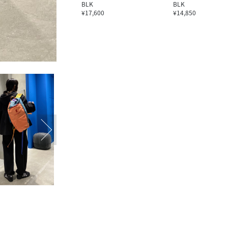
BLK
BLK
¥17,600
¥14,850