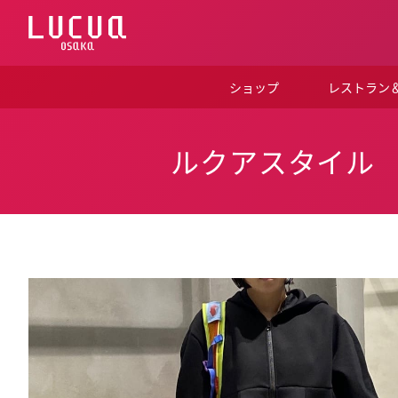
コ
ン
テ
ン
ツ
ショップ
レストラン
へ
ス
キ
ッ
ルクアスタイル
プ