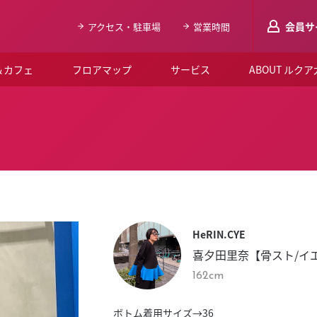
会員サ
アクセス・駐車場
営業時間
＆カフェ
フロアマップ
サービス
ABOUT ルク
LUCUAメンバ
会員登録はこち
ルクア大阪について
よくあるご質問
お知らせ
HeRIN.CYE
SNSアカウント一覧
喜夕田里奈【骨スト/イ
LUCUAブライダルクラブ
162cm
ルクア大阪イベントホー
ボトム着用サイズ→36