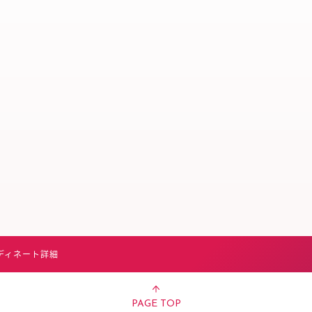
スタッフ募集（長期で働
スタッフ募集（スポット
方）
ディネート詳細
PAGE TOP