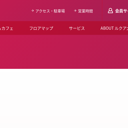
会員サ
アクセス・駐車場
営業時間
＆カフェ
フロアマップ
サービス
ABOUT ルク
LUCUAメンバ
会員登録はこち
ルクア大阪について
よくあるご質問
お知らせ
SNSアカウント一覧
LUCUAブライダルクラブ
ルクア大阪イベントホー