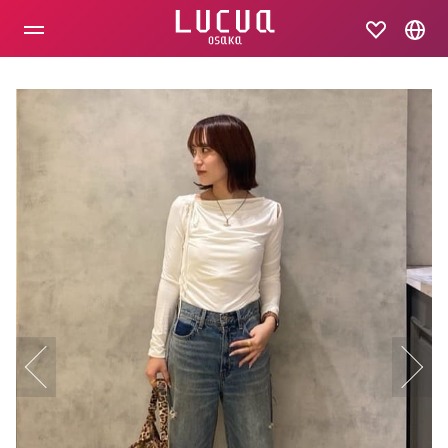
コ
ン
テ
ン
ツ
へ
ス
キ
ッ
プ