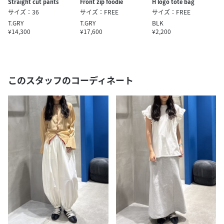
H logo tote bag
Straight cut pants
Front zip foodie
サイズ：FREE
サイズ：36
サイズ：FREE
BLK
T.GRY
T.GRY
¥2,200
¥14,300
¥17,600
このスタッフのコーディネート