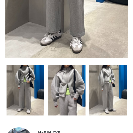
HeRIN.CYE