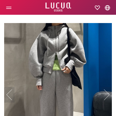
コ
ン
テ
ン
ツ
へ
ス
キ
ッ
プ