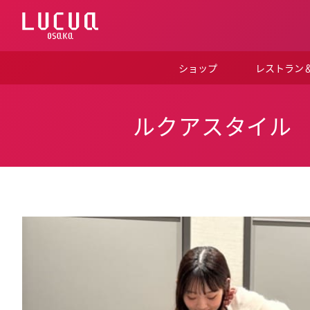
コ
ン
テ
ン
ツ
ショップ
レストラン
へ
ス
キ
ッ
ルクアスタイル
プ