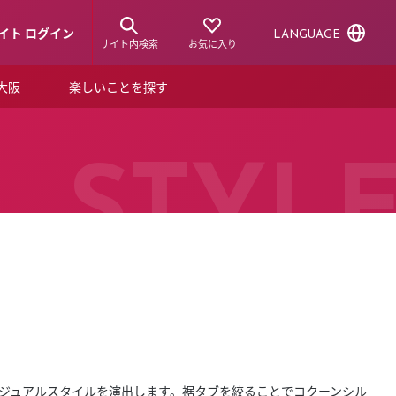
イト ログイン
LANGUAGE
サイト内検索
お気に入り
ア大阪
楽しいことを探す
トピックス
ーズカード
らから！
ショップニュース
STYL
ルクアスタイル
特集
デジタルブック
ル
カジュアルスタイルを演出します。裾タブを絞ることでコクーンシル