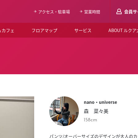
会員サ
アクセス・駐車場
営業時間
＆カフェ
フロアマップ
サービス
ABOUT ルク
LUCUAメンバ
会員登録はこち
ルクア大阪について
よくあるご質問
お知らせ
nano・universe
SNSアカウント一覧
森 菜々美
LUCUAブライダルクラブ
158cm
ルクア大阪イベントホー
パンツ/オーバーサイズのデザインが大人の