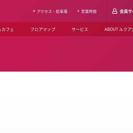
会員サ
アクセス・駐車場
営業時間
＆カフェ
フロアマップ
サービス
ABOUT ルク
LUCUAメンバ
会員登録はこち
ルクア大阪について
よくあるご質問
お知らせ
SNSアカウント一覧
LUCUAブライダルクラブ
ルクア大阪イベントホー