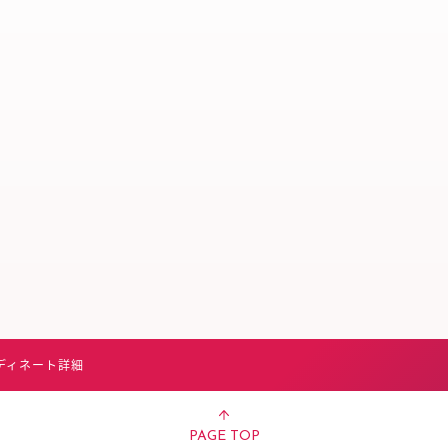
スタッフ募集（長期で働
スタッフ募集（スポット
方）
ディネート詳細
PAGE TOP