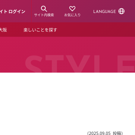
イト ログイン
LANGUAGE
サイト内検索
お気に入り
ア大阪
楽しいことを探す
トピックス
ーズカード
らから！
ショップニュース
STYL
ルクアスタイル
特集
デジタルブック
ル
（
2025.09.05
投稿）