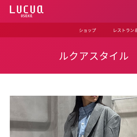
コ
ン
テ
ン
ツ
ショップ
レストラン
へ
ス
キ
ッ
ルクアスタイル
プ