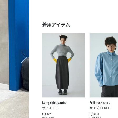
スタッフ募集（長期で働
スタッフ募集（スポット
方）
着用アイテム
Long skirt pants
Frill neck shirt
サイズ：38
サイズ：FREE
C.GRY
L/BLU