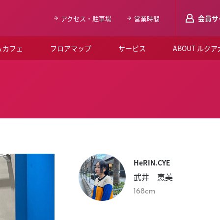
会員サ
アクセス・駐車場
営業時間
＆カフェ
フロアマップ
サービス
ABOUT ルク
LUCUAメンバ
会員登録はこち
ルクア大阪について
よくあるご質問
お知らせ
HeRIN.CYE
SNSアカウント一覧
武井 恵美
LUCUAブライダルクラブ
168cm
ルクア大阪イベントホー