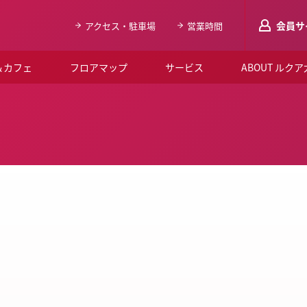
会員サ
アクセス・駐車場
営業時間
＆カフェ
フロアマップ
サービス
ABOUT ルク
LUCUAメンバ
会員登録はこち
ルクア大阪について
よくあるご質問
お知らせ
SNSアカウント一覧
LUCUAブライダルクラブ
ルクア大阪イベントホー