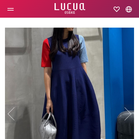
コ
ン
テ
ン
ツ
へ
ス
キ
ッ
プ