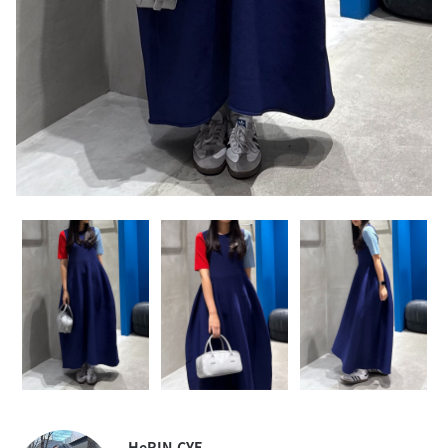
HeRIN.CYE