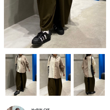
HeRIN.CYE