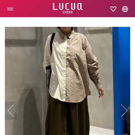
コ
ン
テ
ン
ツ
へ
ス
キ
ッ
プ