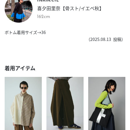
喜夕田里奈【骨スト/イエベ秋】
162cm
ボトム着用サイズ→36
（
2025.08.13
投稿）
着用アイテム