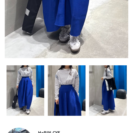
HeRIN.CYE