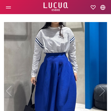
コ
ン
テ
ン
ツ
へ
ス
キ
ッ
プ