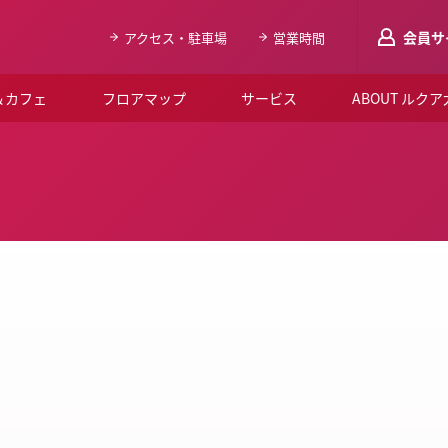
会員サ
アクセス・駐車場
営業時間
＆カフェ
フロアマップ
サービス
ABOUT ルク
LUCUAメンバ
会員登録はこち
ルクア大阪について
よくあるご質問
お知らせ
SNSアカウント一覧
LUCUAブライダルクラブ
ルクア大阪イベントホー