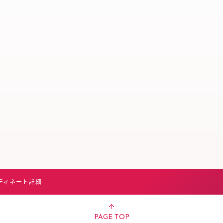
スタッフ募集（長期で働
スタッフ募集（スポット
方）
ディネート詳細
PAGE TOP