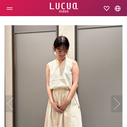
コ
ン
テ
ン
ツ
へ
ス
キ
ッ
プ